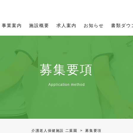
所用資料
理念
職員インタビュー
お知らせ一覧
ご利用について
通所用資料
募集要項
事業
通所事業
フィットネス二葉
事業案内
施設概要
求人案内
お知らせ
書類ダウ
募集要項
Application method
介護老人保健施設 二葉園
>
募集要項