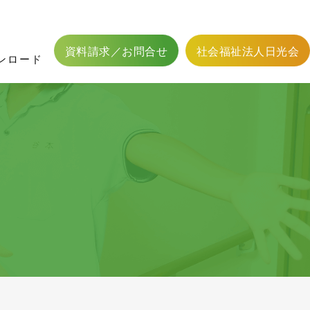
フィットネス二葉用資料
館内設備
かわら版
応募方法
居宅介護支援
職員体制
居宅介護支援事業
認可外保育事業
資料請求／お問合せ
社会福祉法人日光会
ンロード