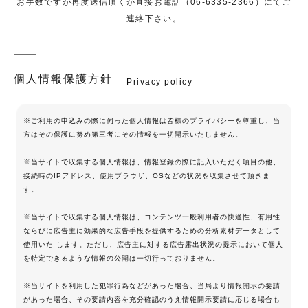
お手数ですが再度送信頂くか直接お電話（06-6335-2366）にてご
連絡下さい。
個人情報保護方針
Privacy policy
※ご利用の申込みの際に伺った個人情報は皆様のプライバシーを尊重し、当
方はその保護に努め第三者にその情報を一切開示いたしません。
※当サイトで収集する個人情報は、情報登録の際に記入いただく項目の他、
接続時のIPアドレス、使用ブラウザ、OSなどの状況を収集させて頂きま
す。
※当サイトで収集する個人情報は、コンテンツ一般利用者の快適性、有用性
ならびに広告主に効果的な広告手段を提供するための分析素材データとして
使用いた します。ただし、広告主に対する広告露出状況の提示において個人
を特定できるような情報の公開は一切行っておりません。
※当サイトを利用した犯罪行為などがあった場合、当局より情報開示の要請
があった場合、その要請内容を充分確認のうえ情報開示要請に応じる場合も