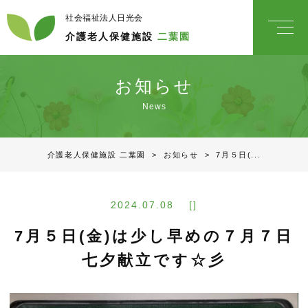
社会福祉法人日光会
介護老人保健施設
二葉園
お知らせ
News
介護老人保健施設 二葉園
>
お知らせ
>
7月５日(...
2024.07.08 []
7月５日(金)は少し早めの７月７日
七夕献立です☆彡