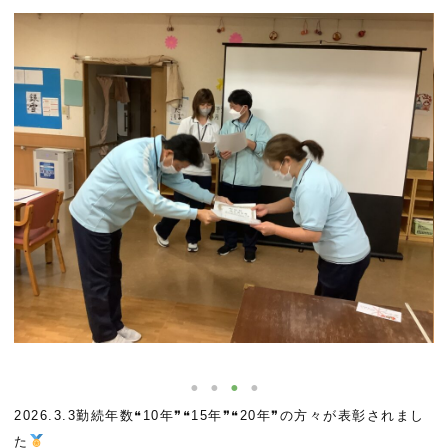
2026.3.3勤続年数❝10年❞❝15年❞❝20年❞の方々が表彰されまし
た