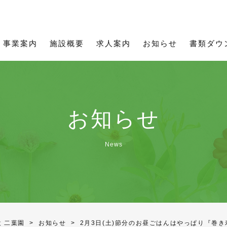
所用資料
理念
職員インタビュー
お知らせ一覧
ご利用について
通所用資料
募集要項
事業
通所事業
フィットネス二葉
事業案内
施設概要
求人案内
お知らせ
書類ダウ
お知らせ
News
 二葉園
>
お知らせ
>
2月3日(土)節分のお昼ごはんはやっぱり『巻