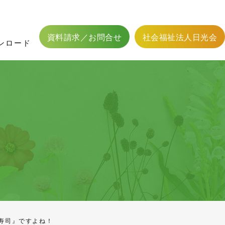
フィットネス二葉用資料
館内設備
かわら版
応募方法
居宅介護支援
職員体制
居宅介護支援事業
認可外保育事業
資料請求／お問合せ
社会福祉法人日光会
ンロード
き寿司』ですよね！