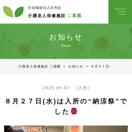
社会福祉法人日光会
介護老人保健施設
二葉園
お知らせ
News
介護老人保健施設 二葉園
>
お知らせ
>
８月２７日...
2025.09.03 [入所]
８月２７日(水)は入所の“納涼祭”で
した