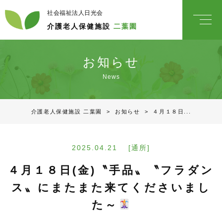
社会福祉法人日光会
介護老人保健施設
二葉園
お知らせ
News
介護老人保健施設 二葉園
>
お知らせ
>
４月１８日...
2025.04.21 [通所]
４月１８日(金)〝手品〟〝フラダン
ス〟にまたまた来てくださいまし
た～