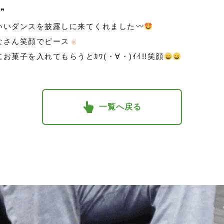
❞
いいダンスを披露しに来てくれました
なさん笑顔でピース
菓子を入れてもらうとｶﾜ(・∀・)ｲｲ!!笑顔
一覧へ戻る