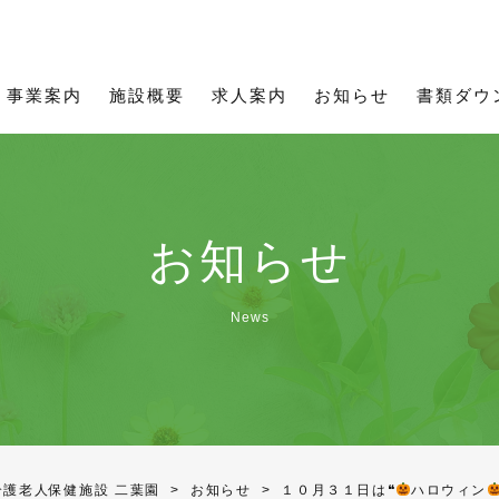
所用資料
理念
職員インタビュー
お知らせ一覧
ご利用について
通所用資料
募集要項
事業
通所事業
フィットネス二葉
事業案内
施設概要
求人案内
お知らせ
書類ダウ
お知らせ
News
介護老人保健施設 二葉園
>
お知らせ
>
１０月３１日は❝
ハロウィン