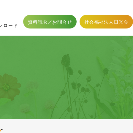
フィットネス二葉用資料
館内設備
かわら版
応募方法
居宅介護支援
職員体制
居宅介護支援事業
認可外保育事業
資料請求／お問合せ
社会福祉法人日光会
ンロード
❞