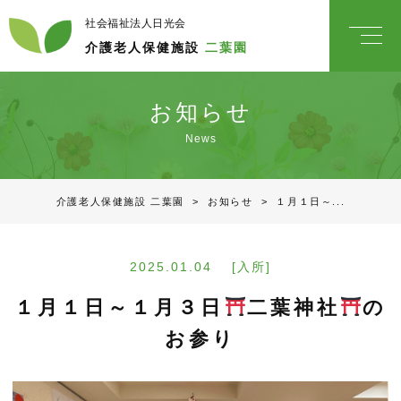
社会福祉法人日光会
介護老人保健施設
二葉園
お知らせ
News
介護老人保健施設 二葉園
>
お知らせ
>
１月１日～...
2025.01.04 [入所]
１月１日～１月３日
二葉神社
の
お参り