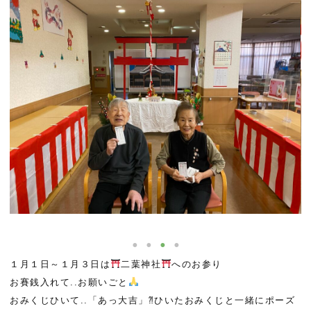
１月１日～１月３日は
二葉神社
へのお参り
お賽銭入れて..お願いごと
おみくじひいて..「あっ大吉」⁈ひいたおみくじと一緒にポーズ