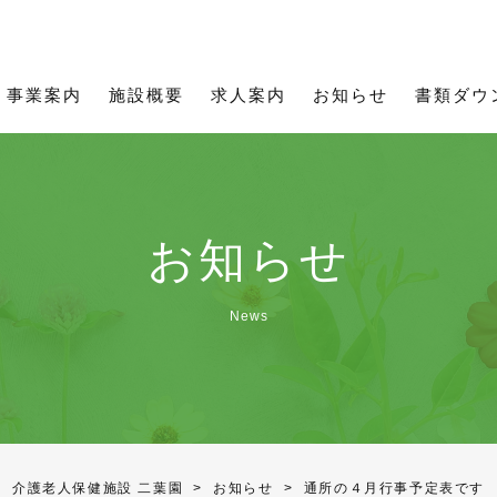
所用資料
理念
職員インタビュー
お知らせ一覧
ご利用について
通所用資料
募集要項
事業
通所事業
フィットネス二葉
事業案内
施設概要
求人案内
お知らせ
書類ダウ
お知らせ
News
介護老人保健施設 二葉園
>
お知らせ
>
通所の４月行事予定表です