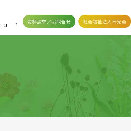
フィットネス二葉用資料
館内設備
かわら版
応募方法
居宅介護支援
職員体制
居宅介護支援事業
認可外保育事業
資料請求／お問合せ
社会福祉法人日光会
ンロード