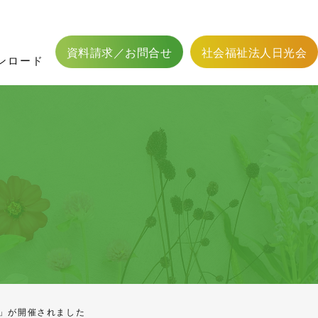
フィットネス二葉用資料
館内設備
かわら版
応募方法
居宅介護支援
職員体制
居宅介護支援事業
認可外保育事業
資料請求／お問合せ
社会福祉法人日光会
ンロード
ク」が開催されました