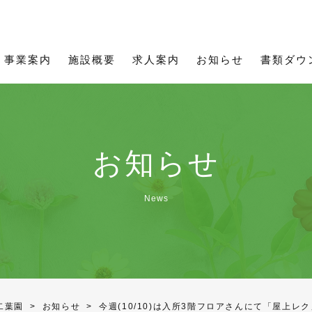
所用資料
理念
職員インタビュー
お知らせ一覧
ご利用について
通所用資料
募集要項
事業
通所事業
フィットネス二葉
事業案内
施設概要
求人案内
お知らせ
書類ダウ
お知らせ
News
二葉園
>
お知らせ
>
今週(10/10)は入所3階フロアさんにて「屋上レ