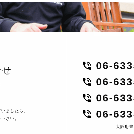
1日
名
午前
名
午前
名
午後
1日
名
午前
名
午前
名
午後
06-63
合せ
1日
名
午前
名
午前
名
午後
06-63
t
06-63
1日
名
午前
名
午前
名
午後
ざいましたら、
06-63
せ下さい。
大阪府豊
1日
名
午前
名
午前
名
午後