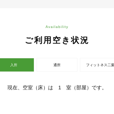
Availability
ご利用空き状況
入所
通所
フィットネス二
現在、空室（床）は 1 室（部屋）です。
1日
名
午前
名
午前
名
午後