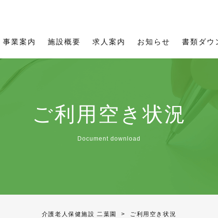
所用資料
理念
職員インタビュー
お知らせ一覧
ご利用について
通所用資料
募集要項
事業
通所事業
フィットネス二葉
事業案内
施設概要
求人案内
お知らせ
書類ダウ
ご利用空き状況
Document download
介護老人保健施設 二葉園
>
ご利用空き状況