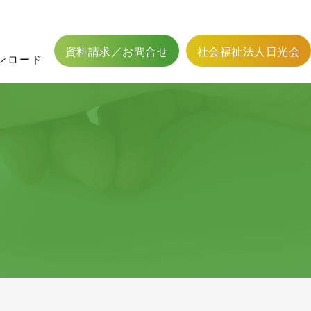
フィットネス二葉用資料
館内設備
かわら版
応募方法
居宅介護支援
職員体制
居宅介護支援事業
認可外保育事業
資料請求／お問合せ
社会福祉法人日光会
ンロード